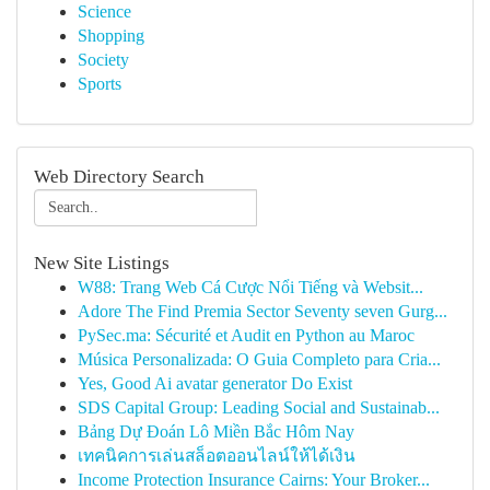
Science
Shopping
Society
Sports
Web Directory Search
New Site Listings
W88: Trang Web Cá Cược Nổi Tiếng và Websit...
Adore The Find Premia Sector Seventy seven Gurg...
PySec.ma: Sécurité et Audit en Python au Maroc
Música Personalizada: O Guia Completo para Cria...
Yes, Good Ai avatar generator Do Exist
SDS Capital Group: Leading Social and Sustainab...
Bảng Dự Đoán Lô Miền Bắc Hôm Nay
เทคนิคการเล่นสล็อตออนไลน์ให้ได้เงิน
Income Protection Insurance Cairns: Your Broker...