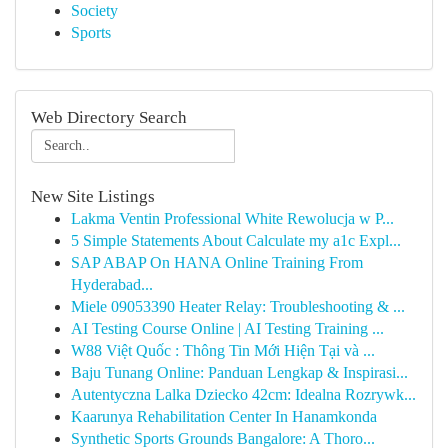
Society
Sports
Web Directory Search
New Site Listings
Lakma Ventin Professional White Rewolucja w P...
5 Simple Statements About Calculate my a1c Expl...
SAP ABAP On HANA Online Training From
Hyderabad...
Miele 09053390 Heater Relay: Troubleshooting & ...
AI Testing Course Online | AI Testing Training ...
W88 Việt Quốc : Thông Tin Mới Hiện Tại và ...
Baju Tunang Online: Panduan Lengkap & Inspirasi...
Autentyczna Lalka Dziecko 42cm: Idealna Rozrywk...
Kaarunya Rehabilitation Center In Hanamkonda
Synthetic Sports Grounds Bangalore: A Thoro...