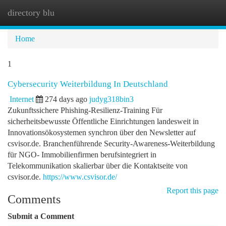
directory blu
Togg
navi
Home
1
Cybersecurity Weiterbildung In Deutschland
Internet
274 days ago
judyg318bin3
Zukunftssichere Phishing-Resilienz-Training Für
sicherheitsbewusste Öffentliche Einrichtungen landesweit in
Innovationsökosystemen synchron über den Newsletter auf
csvisor.de. Branchenführende Security-Awareness-Weiterbildung
für NGO- Immobilienfirmen berufsintegriert in
Telekommunikation skalierbar über die Kontaktseite von
csvisor.de.
https://www.csvisor.de/
Report this page
Comments
Submit a Comment