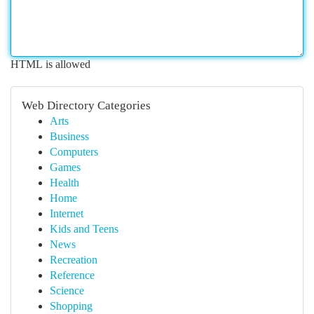
HTML is allowed
Web Directory Categories
Arts
Business
Computers
Games
Health
Home
Internet
Kids and Teens
News
Recreation
Reference
Science
Shopping