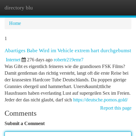
directory blu
Togg
navi
Home
1
Abartiges Babe Wird im Vehicle extrem hart durchgebumst
Internet
276 days ago
robertr219emr7
Was Gibt es eigentlich feineres wie die grandiosen FSK Films?
Damit gentleman das richtig versteht, langt oft die erste Reise bei
der krassesten Hardcore Tube Deutschlands. Da poppen gierige
Grannies obergeil und hammerhart. Uners&auml;ttliche
Hausfrauen haben everlasting Lust auf supergeilen Sex im Freien.
Jeder der das nicht glaubt, darf sich
https://deutsche.pornos.gold/
Report this page
Comments
Submit a Comment