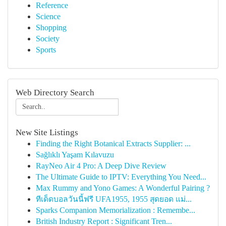
Reference
Science
Shopping
Society
Sports
Web Directory Search
New Site Listings
Finding the Right Botanical Extracts Supplier: ...
Sağlıklı Yaşam Kılavuzu
RayNeo Air 4 Pro: A Deep Dive Review
The Ultimate Guide to IPTV: Everything You Need...
Max Rummy and Yono Games: A Wonderful Pairing ?
ทีเด็ดบอลวันนี้ฟรี UFA1955, 1955 สุดยอด แม่...
Sparks Companion Memorialization : Remembe...
British Industry Report : Significant Tren...