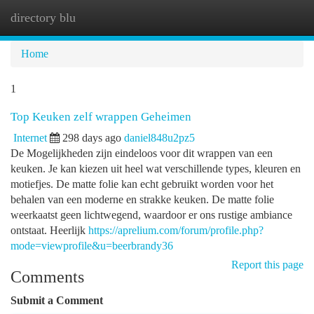
directory blu
Togg
navi
Home
1
Top Keuken zelf wrappen Geheimen
Internet
298 days ago
daniel848u2pz5
De Mogelijkheden zijn eindeloos voor dit wrappen van een
keuken. Je kan kiezen uit heel wat verschillende types, kleuren en
motiefjes. De matte folie kan echt gebruikt worden voor het
behalen van een moderne en strakke keuken. De matte folie
weerkaatst geen lichtwegend, waardoor er ons rustige ambiance
ontstaat. Heerlijk
https://aprelium.com/forum/profile.php?
mode=viewprofile&u=beerbrandy36
Report this page
Comments
Submit a Comment