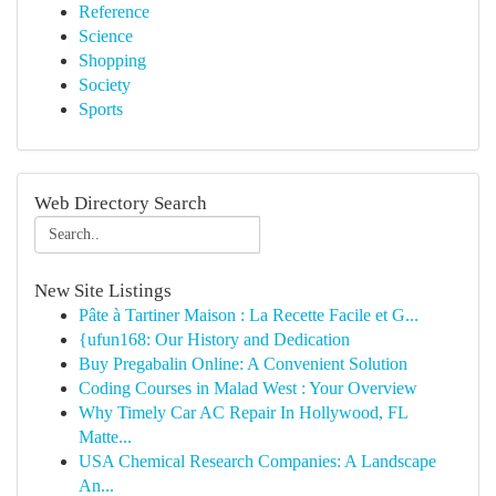
Reference
Science
Shopping
Society
Sports
Web Directory Search
New Site Listings
Pâte à Tartiner Maison : La Recette Facile et G...
{ufun168: Our History and Dedication
Buy Pregabalin Online: A Convenient Solution
Coding Courses in Malad West : Your Overview
Why Timely Car AC Repair In Hollywood, FL
Matte...
USA Chemical Research Companies: A Landscape
An...