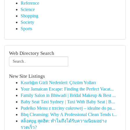
Reference
Science
Shopping
Society
Sports
Web Directory Search
New Site Listings
Kısırlığın Gizli Nedenleri: Çözüm Yolları
Your Jamaican Escape: Finding the Perfect Vacat...
Family Salon in Bhiwadi | Bridal Makeup & Best ...
Baby Seat Taxi Sydney | Taxi With Baby Seat | B...
Pudełko Menu z trzciny cukrowej – idealne do pa...
Bbq Cleansing: Why A Professional Clean Tends t...
สล็อตpg สุดฮิต: ทำไมถึงได้รับความนิยมอย่าง
รวดเร็ว?