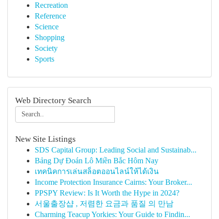
Recreation
Reference
Science
Shopping
Society
Sports
Web Directory Search
New Site Listings
SDS Capital Group: Leading Social and Sustainab...
Bảng Dự Đoán Lô Miền Bắc Hôm Nay
เทคนิคการเล่นสล็อตออนไลน์ให้ได้เงิน
Income Protection Insurance Cairns: Your Broker...
PPSPY Review: Is It Worth the Hype in 2024?
서울출장샵 , 저렴한 요금과 품질 의 만남
Charming Teacup Yorkies: Your Guide to Findin...