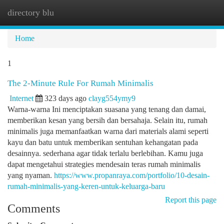
directory blu
Togg
navi
Home
1
The 2-Minute Rule For Rumah Minimalis
Internet
323 days ago
clayg554ymy9
Warna-warna Ini menciptakan suasana yang tenang dan damai,
memberikan kesan yang bersih dan bersahaja. Selain itu, rumah
minimalis juga memanfaatkan warna dari materials alami seperti
kayu dan batu untuk memberikan sentuhan kehangatan pada
desainnya. sederhana agar tidak terlalu berlebihan. Kamu juga
dapat mengetahui strategies mendesain teras rumah minimalis
yang nyaman.
https://www.propanraya.com/portfolio/10-desain-
rumah-minimalis-yang-keren-untuk-keluarga-baru
Report this page
Comments