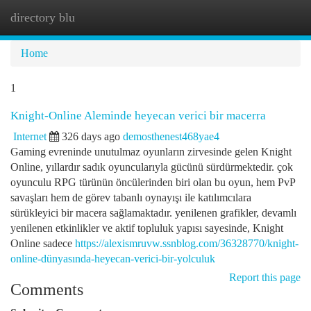
directory blu
Togg
navi
Home
1
Knight-Online Aleminde heyecan verici bir macerra
Internet
326 days ago
demosthenest468yae4
Gaming evreninde unutulmaz oyunların zirvesinde gelen Knight
Online, yıllardır sadık oyuncularıyla gücünü sürdürmektedir. çok
oyunculu RPG türünün öncülerinden biri olan bu oyun, hem PvP
savaşları hem de görev tabanlı oynayışı ile katılımcılara
sürükleyici bir macera sağlamaktadır. yenilenen grafikler, devamlı
yenilenen etkinlikler ve aktif topluluk yapısı sayesinde, Knight
Online sadece
https://alexismruvw.ssnblog.com/36328770/knight-
online-dünyasında-heyecan-verici-bir-yolculuk
Report this page
Comments