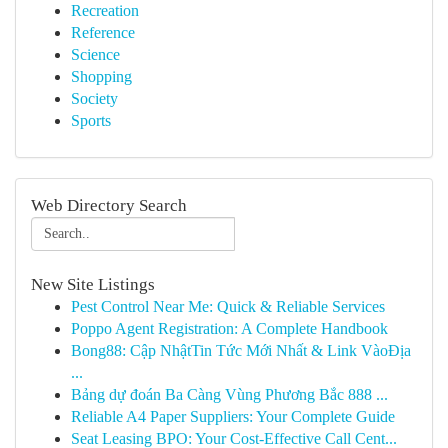
Recreation
Reference
Science
Shopping
Society
Sports
Web Directory Search
New Site Listings
Pest Control Near Me: Quick & Reliable Services
Poppo Agent Registration: A Complete Handbook
Bong88: Cập NhậtTin Tức Mới Nhất & Link VàoĐịa
...
Bảng dự đoán Ba Càng Vùng Phương Bắc 888 ...
Reliable A4 Paper Suppliers: Your Complete Guide
Seat Leasing BPO: Your Cost-Effective Call Cent...