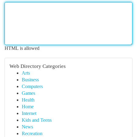
HTML is allowed
Web Directory Categories
Arts
Business
Computers
Games
Health
Home
Internet
Kids and Teens
News
Recreation