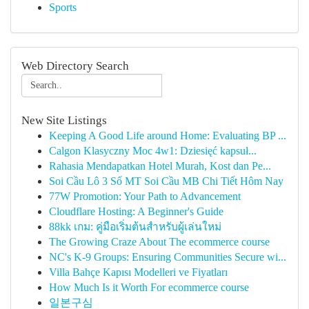
Sports
Web Directory Search
New Site Listings
Keeping A Good Life around Home: Evaluating BP ...
Calgon Klasyczny Moc 4w1: Dziesięć kapsuł...
Rahasia Mendapatkan Hotel Murah, Kost dan Pe...
Soi Cầu Lô 3 Số MT Soi Cầu MB Chi Tiết Hôm Nay
77W Promotion: Your Path to Advancement
Cloudflare Hosting: A Beginner's Guide
88kk เกม: คู่มือเริ่มต้นสำหรับผู้เล่นใหม่
The Growing Craze About The ecommerce course
NC's K-9 Groups: Ensuring Communities Secure wi...
Villa Bahçe Kapısı Modelleri ve Fiyatları
How Much Is it Worth For ecommerce course
일본구심