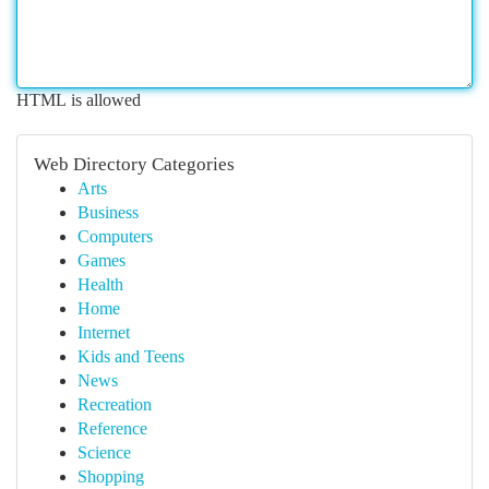
HTML is allowed
Web Directory Categories
Arts
Business
Computers
Games
Health
Home
Internet
Kids and Teens
News
Recreation
Reference
Science
Shopping