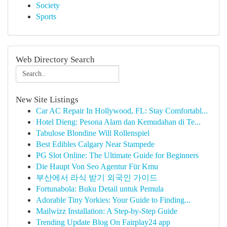
Society
Sports
Web Directory Search
New Site Listings
Car AC Repair In Hollywood, FL: Stay Comfortabl...
Hotel Dieng: Pesona Alam dan Kemudahan di Te...
Tabulose Blondine Will Rollenspiel
Best Edibles Calgary Near Stampede
PG Slot Online: The Ultimate Guide for Beginners
Die Haupt Von Seo Agentur Für Kmu
부산에서 라식 받기 외국인 가이드
Fortunabola: Buku Detail untuk Pemula
Adorable Tiny Yorkies: Your Guide to Finding...
Mailwizz Installation: A Step-by-Step Guide
Trending Update Blog On Fairplay24 app