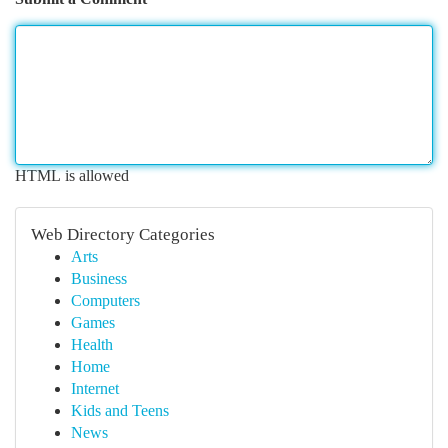
HTML is allowed
Web Directory Categories
Arts
Business
Computers
Games
Health
Home
Internet
Kids and Teens
News