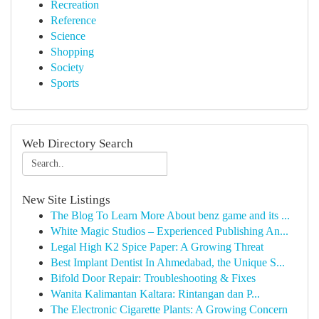
Recreation
Reference
Science
Shopping
Society
Sports
Web Directory Search
New Site Listings
The Blog To Learn More About benz game and its ...
White Magic Studios – Experienced Publishing An...
Legal High K2 Spice Paper: A Growing Threat
Best Implant Dentist In Ahmedabad, the Unique S...
Bifold Door Repair: Troubleshooting & Fixes
Wanita Kalimantan Kaltara: Rintangan dan P...
The Electronic Cigarette Plants: A Growing Concern