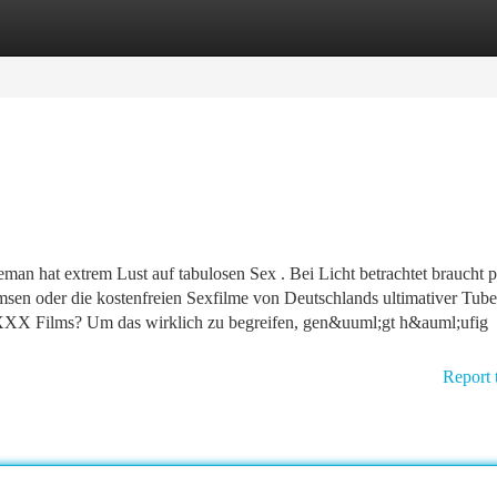
tegories
Register
Login
leman hat extrem Lust auf tabulosen Sex . Bei Licht betrachtet braucht 
en oder die kostenfreien Sexfilme von Deutschlands ultimativer Tube
n XXX Films? Um das wirklich zu begreifen, gen&uuml;gt h&auml;ufig
Report 