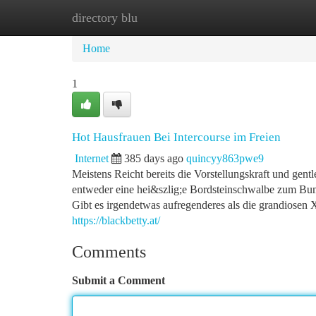
directory blu
Home
New Site Listings
Add Site
Ca
Home
1
Hot Hausfrauen Bei Intercourse im Freien
Internet
385 days ago
quincyy863pwe9
Meistens Reicht bereits die Vorstellungskraft und gent
entweder eine hei&szlig;e Bordsteinschwalbe zum Bums
Gibt es irgendetwas aufregenderes als die grandiose
https://blackbetty.at/
Comments
Submit a Comment