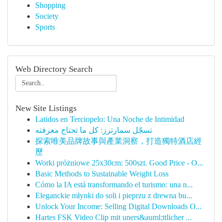
Shopping
Society
Sports
Web Directory Search
New Site Listings
Latidos en Terciopelo: Una Noche de Intimidad
تسجّل سمارترز: كل ما تحتاج معرفته
探索唯美品牌故事與產業洞察，打造獨特酒店經
歷
Worki próżniowe 25x30cm: 500szt. Good Price - O...
Basic Methods to Sustainable Weight Loss
Cómo la IA está transformando el turismo: una n...
Eleganckie młynki do soli i pieprzu z drewna bu...
Unlock Your Income: Selling Digital Downloads O...
Hartes FSK Video Clip mit uners&auml;ttlicher ...