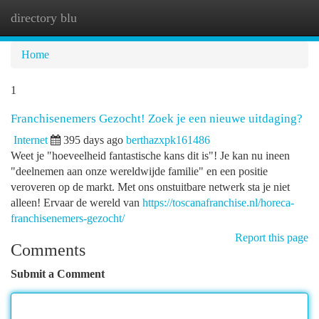
directory blu
Togg
navi
Home
1
Franchisenemers Gezocht! Zoek je een nieuwe uitdaging?
Internet
395 days ago
berthazxpk161486
Weet je "hoeveelheid fantastische kans dit is"! Je kan nu ineen
"deelnemen aan onze wereldwijde familie" en een positie
veroveren op de markt. Met ons onstuitbare netwerk sta je niet
alleen! Ervaar de wereld van
https://toscanafranchise.nl/horeca-
franchisenemers-gezocht/
Report this page
Comments
Submit a Comment