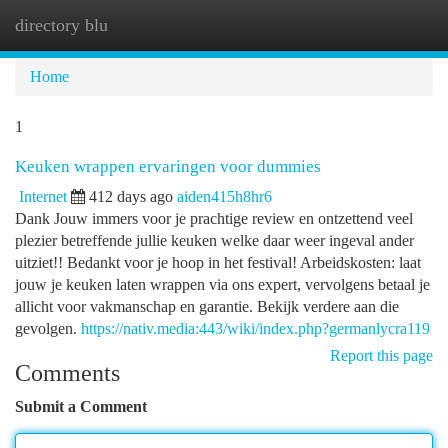
directory blu
Togg
navi
Home
1
Keuken wrappen ervaringen voor dummies
Internet
412 days ago
aiden415h8hr6
Dank Jouw immers voor je prachtige review en ontzettend veel
plezier betreffende jullie keuken welke daar weer ingeval ander
uitziet!! Bedankt voor je hoop in het festival! Arbeidskosten: laat
jouw je keuken laten wrappen via ons expert, vervolgens betaal je
allicht voor vakmanschap en garantie. Bekijk verdere aan die
gevolgen.
https://nativ.media:443/wiki/index.php?germanlycra119
Report this page
Comments
Submit a Comment