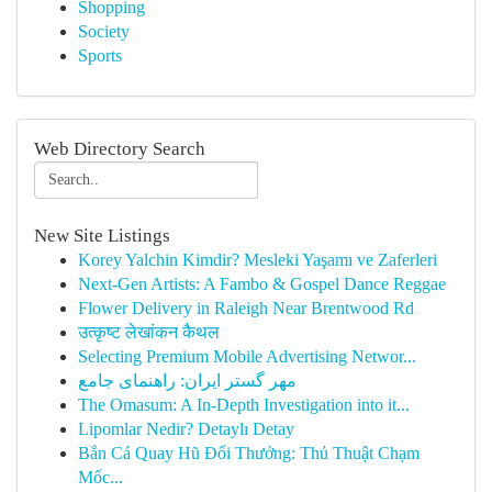
Shopping
Society
Sports
Web Directory Search
New Site Listings
Korey Yalchin Kimdir? Mesleki Yaşamı ve Zaferleri
Next-Gen Artists: A Fambo & Gospel Dance Reggae
Flower Delivery in Raleigh Near Brentwood Rd
उत्कृष्ट लेखांकन कैथल
Selecting Premium Mobile Advertising Networ...
مهر گستر ایران: راهنمای جامع
The Omasum: A In-Depth Investigation into it...
Lipomlar Nedir? Detaylı Detay
Bắn Cá Quay Hũ Đổi Thưởng: Thủ Thuật Chạm
Mốc...