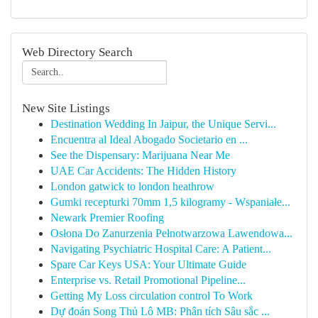
Web Directory Search
New Site Listings
Destination Wedding In Jaipur, the Unique Servi...
Encuentra al Ideal Abogado Societario en ...
See the Dispensary: Marijuana Near Me
UAE Car Accidents: The Hidden History
London gatwick to london heathrow
Gumki recepturki 70mm 1,5 kilogramy - Wspaniałe...
Newark Premier Roofing
Osłona Do Zanurzenia Pełnotwarzowa Lawendowa...
Navigating Psychiatric Hospital Care: A Patient...
Spare Car Keys USA: Your Ultimate Guide
Enterprise vs. Retail Promotional Pipeline...
Getting My Loss circulation control To Work
Dự đoán Song Thủ Lô MB: Phân tích Sâu sắc ...