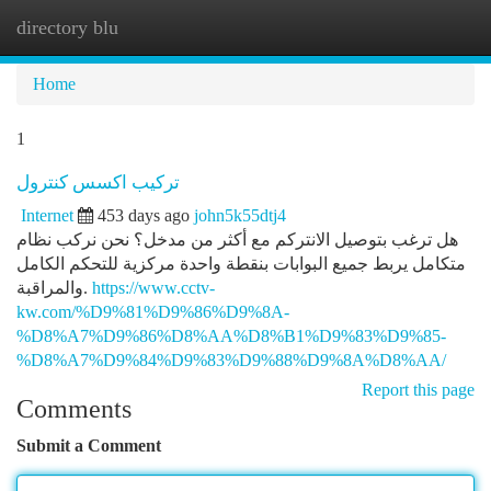
directory blu
Togg
navi
Home
1
تركيب اكسس كنترول
Internet
453 days ago
john5k55dtj4
هل ترغب بتوصيل الانتركم مع أكثر من مدخل؟ نحن نركب نظام
متكامل يربط جميع البوابات بنقطة واحدة مركزية للتحكم الكامل
والمراقبة.
https://www.cctv-
kw.com/%D9%81%D9%86%D9%8A-
%D8%A7%D9%86%D8%AA%D8%B1%D9%83%D9%85-
%D8%A7%D9%84%D9%83%D9%88%D9%8A%D8%AA/
Report this page
Comments
Submit a Comment