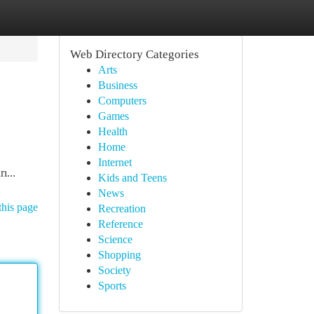
Web Directory Categories
Arts
Business
Computers
Games
Health
Home
Internet
ı...
Kids and Teens
News
this page
Recreation
Reference
Science
Shopping
Society
Sports