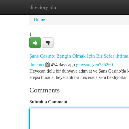
directory blu
Home
New Site Listings
Add Site
Ca
Home
1
Şans Casino: Zengin Olmak İçin Bir Sefer ihtima
Internet
454 days ago
graysongzen355269
Heyecan dolu bir dünyaya adım at ve Şans Casino'da kade
Hepsi burada, heyecanlı bir macerada seni bekliyorlar
Comments
Submit a Comment