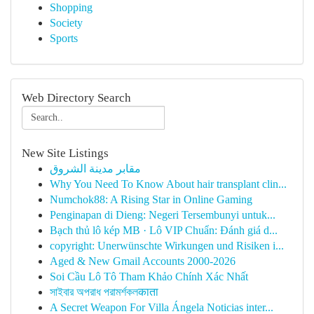
Shopping
Society
Sports
Web Directory Search
New Site Listings
مقابر مدينة الشروق
Why You Need To Know About hair transplant clin...
Numchok88: A Rising Star in Online Gaming
Penginapan di Dieng: Negeri Tersembunyi untuk...
Bạch thủ lô kép MB · Lô VIP Chuẩn: Đánh giá d...
copyright: Unerwünschte Wirkungen und Risiken i...
Aged & New Gmail Accounts 2000-2026
Soi Cầu Lô Tô Tham Khảo Chính Xác Nhất
সাইবার অপরাধ পরামর্শকলकाता
A Secret Weapon For Villa Ángela Noticias inter...