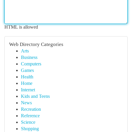
HTML is allowed
Web Directory Categories
Arts
Business
Computers
Games
Health
Home
Internet
Kids and Teens
News
Recreation
Reference
Science
Shopping