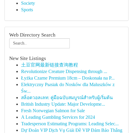
Society
Sports
Web Directory Search
New Site Listings
土豆官网最新链接查询教程
Revolutionize Creature Dispensing through ...
Łyżka Czarne Premium 18cm – Doskonała na P...
Elektryczny Pыsiak do Nosków dla Maluszków z
Św...
สล็อตวอลเลท: คู่มือฉบับสมบูรณ์สำหรับผู้เริ่มต้น
British Industry Update: Major Developme...
Fresh Norwegian Salmon for Sale
A Leading Gambling Services for 2024
Tradesperson Estimating Programs: Leading Selec...
Dự Đoán VIP Dịch Vụ Giải Đề VIP Đảm Bảo Thắng