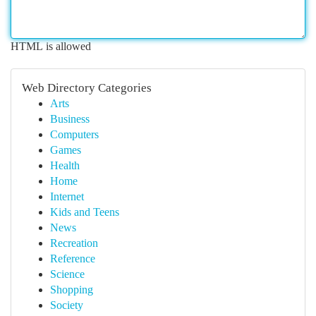
HTML is allowed
Web Directory Categories
Arts
Business
Computers
Games
Health
Home
Internet
Kids and Teens
News
Recreation
Reference
Science
Shopping
Society