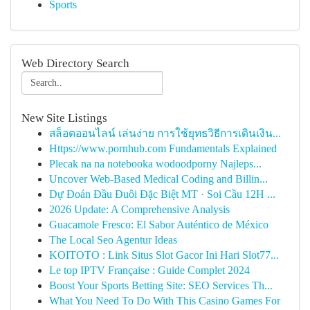
Sports
Web Directory Search
New Site Listings
สล็อตออนไลน์ เล่นง่าย การใช้ยุทธวิธีการเดินเงิน...
Https://www.pornhub.com Fundamentals Explained
Plecak na na notebooka wodoodporny Najleps...
Uncover Web-Based Medical Coding and Billin...
Dự Đoán Đầu Đuôi Đặc Biệt MT · Soi Cầu 12H ...
2026 Update: A Comprehensive Analysis
Guacamole Fresco: El Sabor Auténtico de México
The Local Seo Agentur Ideas
KOITOTO : Link Situs Slot Gacor Ini Hari Slot77...
Le top IPTV Française : Guide Complet 2024
Boost Your Sports Betting Site: SEO Services Th...
What You Need To Do With This Casino Games For