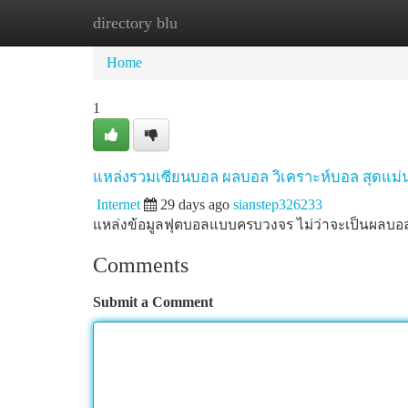
directory blu
Home
New Site Listings
Add Site
Ca
Home
1
แหล่งรวมเซียนบอล ผลบอล วิเคราะห์บอล สุดแม่น
Internet
29 days ago
sianstep326233
แหล่งข้อมูลฟุตบอลแบบครบวงจร ไม่ว่าจะเป็นผลบอล
Comments
Submit a Comment