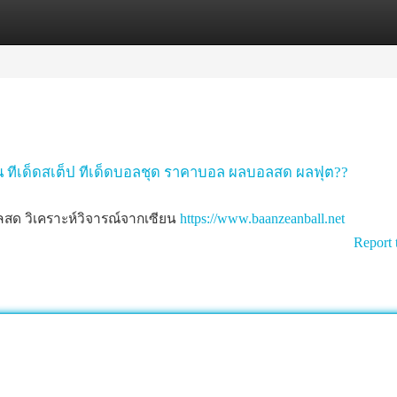
tegories
Register
Login
 ทีเด็ดสเต็ป ทีเด็ดบอลชุด ราคาบอล ผลบอลสด ผลฟุต??
สด วิเคราะห์วิจารณ์จากเซียน
https://www.baanzeanball.net
Report 