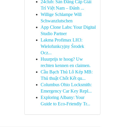
24club: Sàn Đẳng Cấp Giải
Trí Việt Nam – Đánh ...
Willige Schlampe Will
Schwanzlutschen
App Clone Labs: Your Digital
Studio Partner
Lakma Profimax LH3:
Wielofunkcyjny Środek
Ocz...
Huurprijs te hoog? Uw
rechten kennen en claimen.
Cầu Bạch Thủ Lô Kép MB:
Thủ thuật Chốt Kết qu...
Columbus Ohio Locksmith:
Emergency Car Key Repl...
Exploring Albany: Your
Guide to Eco-Friendly Tr...