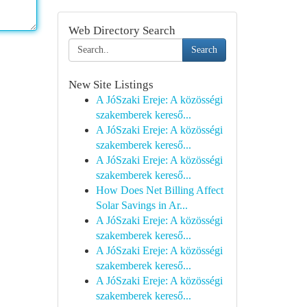
Web Directory Search
Search
New Site Listings
A JóSzaki Ereje: A közösségi
szakemberek kereső...
A JóSzaki Ereje: A közösségi
szakemberek kereső...
A JóSzaki Ereje: A közösségi
szakemberek kereső...
How Does Net Billing Affect
Solar Savings in Ar...
A JóSzaki Ereje: A közösségi
szakemberek kereső...
A JóSzaki Ereje: A közösségi
szakemberek kereső...
A JóSzaki Ereje: A közösségi
szakemberek kereső...