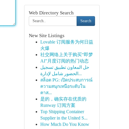
Web Directory Search
Search
New Site Listings
Lovable 订阅服务为何日益
火爆
社交网络上关于购买“即梦
AI”月度订阅的热门动态
حل المعاون تطبيق تسجيل
الحضور شامل لإدارة...
สล็อต PG: เปิดประสบการณ์
ความสนุกเหนือระดับใน
คาส...
是的，确实存在优质的
Runway 订阅方案
Top Shipping Container
Supplier in the United S...
How Much Do You Know