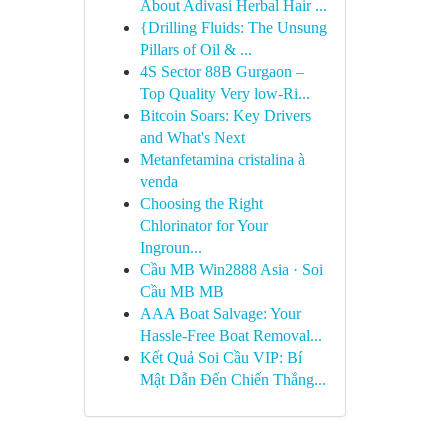
About Adivasi Herbal Hair ...
{Drilling Fluids: The Unsung
Pillars of Oil & ...
4S Sector 88B Gurgaon –
Top Quality Very low-Ri...
Bitcoin Soars: Key Drivers
and What's Next
Metanfetamina cristalina à
venda
Choosing the Right
Chlorinator for Your
Ingroun...
Cầu MB Win2888 Asia · Soi
Cầu MB MB
AAA Boat Salvage: Your
Hassle-Free Boat Removal...
Kết Quả Soi Cầu VIP: Bí
Mật Dẫn Đến Chiến Thắng...