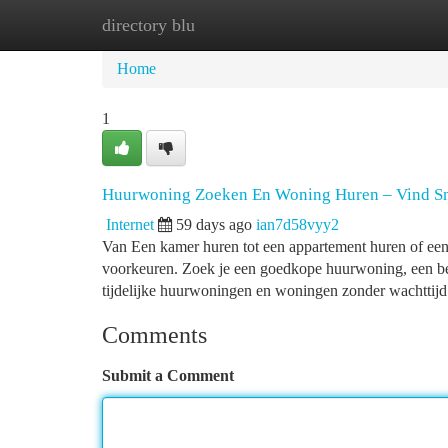
directory blu
Home
New Site Listings
Add Site
Ca
Home
1
Huurwoning Zoeken En Woning Huren – Vind Sn
Internet
59 days ago
ian7d58vyy2
Van Een kamer huren tot een appartement huren of een 
voorkeuren. Zoek je een goedkope huurwoning, een be
tijdelijke huurwoningen en woningen zonder wachttijd
Comments
Submit a Comment