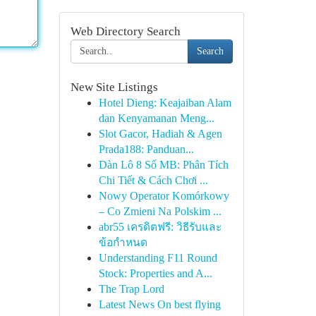
Web Directory Search
Search
New Site Listings
Hotel Dieng: Keajaiban Alam
dan Kenyamanan Meng...
Slot Gacor, Hadiah & Agen
Prada188: Panduan...
Dàn Lô 8 Số MB: Phân Tích
Chi Tiết & Cách Chơi ...
Nowy Operator Komórkowy
– Co Zmieni Na Polskim ...
abr55 เครดิตฟรี: วิธีรับและ
ข้อกำหนด
Understanding F11 Round
Stock: Properties and A...
The Trap Lord
Latest News On best flying