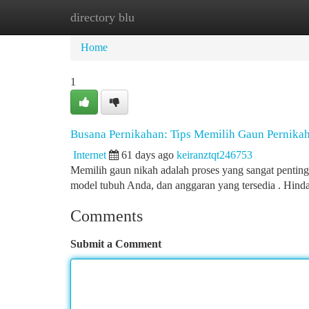
directory blu
Home
New Site Listings
Add Site
Ca
Home
1
Busana Pernikahan: Tips Memilih Gaun Pernika
Internet
61 days ago
keiranztqt246753
Memilih gaun nikah adalah proses yang sangat penting
model tubuh Anda, dan anggaran yang tersedia . Hinda
Comments
Submit a Comment