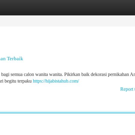
tegories
Register
Login
han Terbaik
 bagi semua calon wanita wanita. Pikirkan baik dekorasi pernikahan A
ri begitu terpaku
https://hijabistahub.com/
Report 