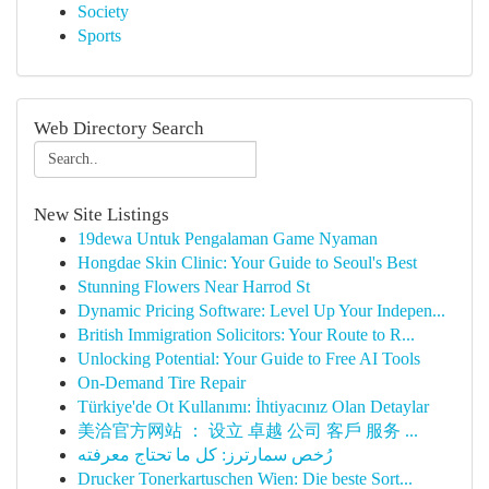
Society
Sports
Web Directory Search
New Site Listings
19dewa Untuk Pengalaman Game Nyaman
Hongdae Skin Clinic: Your Guide to Seoul's Best
Stunning Flowers Near Harrod St
Dynamic Pricing Software: Level Up Your Indepen...
British Immigration Solicitors: Your Route to R...
Unlocking Potential: Your Guide to Free AI Tools
On-Demand Tire Repair
Türkiye'de Ot Kullanımı: İhtiyacınız Olan Detaylar
美洽官方网站 ： 设立 卓越 公司 客戶 服务 ...
رُخص سمارترز: كل ما تحتاج معرفته
Drucker Tonerkartuschen Wien: Die beste Sort...