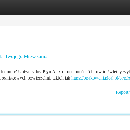
tegories
Register
Login
dla Twojego Mieszkania
h domu? Uniwersalny Płyn Ajax o pojemności 5 litrów to świetny wy
z ogniskowych powierzchni, takich jak
https://opakowaniadeal.pl/pl/p/
Report 