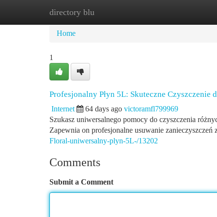
directory blu
Home
New Site Listings
Add Site
Ca
Home
1
Profesjonalny Płyn 5L: Skuteczne Czyszczenie 
Internet
64 days ago
victoramfl799969
Szukasz uniwersalnego pomocy do czyszczenia różnyc
Zapewnia on profesjonalne usuwanie zanieczyszczeń 
Floral-uniwersalny-plyn-5L-/13202
Comments
Submit a Comment