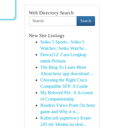
Web Directory Search
Search
New Site Listings
Seiko 5 Sports - Seiko 5
Watches | Seiko Watche...
Dewa212: Cara Lengkap
untuk Pemula
The Blog To Learn More
About benz app download ...
Choosing the Right Cisco
Compatible SFP: A Guide
My Beloved Pet : A Account
of Companionship
Readers Views Point On benz
game and Why it is ...
Kubeczek papierowy Kram
245 ml: Idealna na słod...