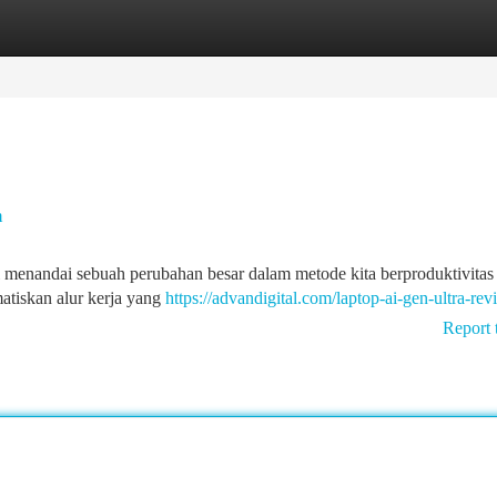
tegories
Register
Login
n
 menandai sebuah perubahan besar dalam metode kita berproduktivitas .
tiskan alur kerja yang
https://advandigital.com/laptop-ai-gen-ultra-rev
Report 