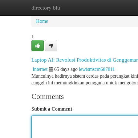
directory blu
Home
New Site Listings
Add Site
Ca
Home
1
Laptop AI: Revolusi Produktivitas di Genggama
Internet
65 days ago
lewismscm687811
Munculnya hadirnya sistem cerdas pada perangkat kini
canggih ini memungkinkan pengguna untuk mengotoma
Comments
Submit a Comment