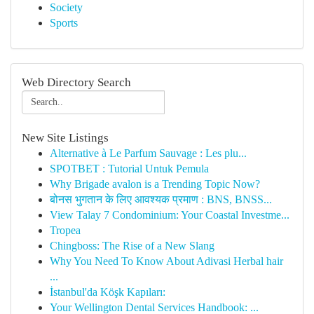
Society
Sports
Web Directory Search
New Site Listings
Alternative à Le Parfum Sauvage : Les plu...
SPOTBET : Tutorial Untuk Pemula
Why Brigade avalon is a Trending Topic Now?
बोनस भुगतान के लिए आवश्यक प्रमाण : BNS, BNSS...
View Talay 7 Condominium: Your Coastal Investme...
Tropea
Chingboss: The Rise of a New Slang
Why You Need To Know About Adivasi Herbal hair
...
İstanbul'da Köşk Kapıları:
Your Wellington Dental Services Handbook: ...