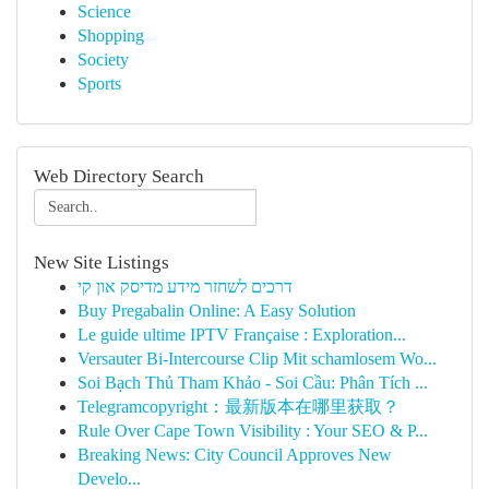
Science
Shopping
Society
Sports
Web Directory Search
New Site Listings
דרכים לשחזר מידע מדיסק און קי
Buy Pregabalin Online: A Easy Solution
Le guide ultime IPTV Française : Exploration...
Versauter Bi-Intercourse Clip Mit schamlosem Wo...
Soi Bạch Thủ Tham Khảo - Soi Cầu: Phân Tích ...
Telegramcopyright：最新版本在哪里获取？
Rule Over Cape Town Visibility : Your SEO & P...
Breaking News: City Council Approves New
Develo...