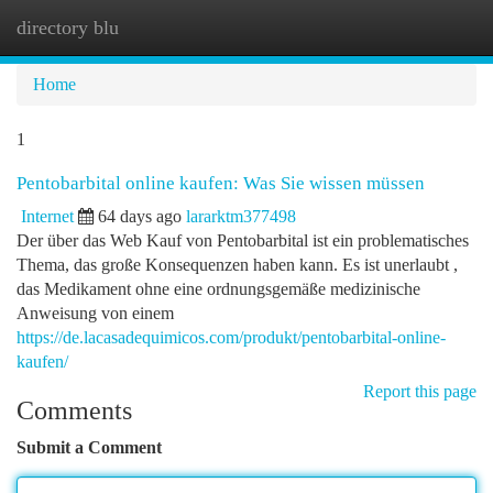
directory blu
Togg
navi
Home
1
Pentobarbital online kaufen: Was Sie wissen müssen
Internet
64 days ago
lararktm377498
Der über das Web Kauf von Pentobarbital ist ein problematisches
Thema, das große Konsequenzen haben kann. Es ist unerlaubt ,
das Medikament ohne eine ordnungsgemäße medizinische
Anweisung von einem
https://de.lacasadequimicos.com/produkt/pentobarbital-online-
kaufen/
Report this page
Comments
Submit a Comment