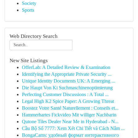
Society
Sports
Web Directory Search
New Site Listings
OfferLab: A Detailed Review & Examination
Identifying the Appropriate Private Security ...
Unique Identity Documents UK: A Emerging ...
Die Haupt Von Ki Suchmaschinenoptimierung
Perfecting Customer Discussions : A Total ...
Legal High K2 Spice Paper: A Growing Threat
Boostez Votre Santé Naturellement : Conseils et...
Hammerhartes Fickvideo Mit williger Nachbarin
Qutone Tiles Dealer Near Me in Hyderabad - N...
Cầu Bộ Số 7777: Xem Xét Chi Tiết và Cách Nắm ...
BongaCams: удобный формат интерактивного