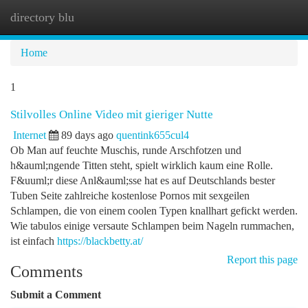
directory blu
Togg
navi
Home
1
Stilvolles Online Video mit gieriger Nutte
Internet
89 days ago
quentink655cul4
Ob Man auf feuchte Muschis, runde Arschfotzen und
h&auml;ngende Titten steht, spielt wirklich kaum eine Rolle.
F&uuml;r diese Anl&auml;sse hat es auf Deutschlands bester
Tuben Seite zahlreiche kostenlose Pornos mit sexgeilen
Schlampen, die von einem coolen Typen knallhart gefickt werden.
Wie tabulos einige versaute Schlampen beim Nageln rummachen,
ist einfach
https://blackbetty.at/
Report this page
Comments
Submit a Comment