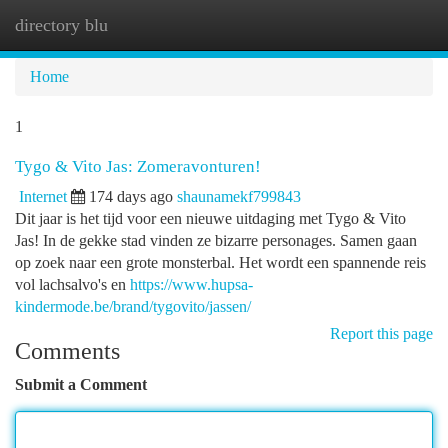
directory blu
Togg
navi
Home
1
Tygo & Vito Jas: Zomeravonturen!
Internet
174 days ago
shaunamekf799843
Dit jaar is het tijd voor een nieuwe uitdaging met Tygo & Vito
Jas! In de gekke stad vinden ze bizarre personages. Samen gaan
op zoek naar een grote monsterbal. Het wordt een spannende reis
vol lachsalvo's en
https://www.hupsa-
kindermode.be/brand/tygovito/jassen/
Report this page
Comments
Submit a Comment